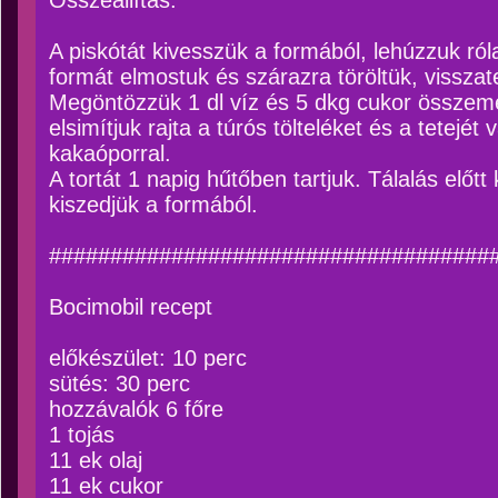
Összeállítás:
A piskótát kivesszük a formából, lehúzzuk ról
formát elmostuk és szárazra töröltük, visszat
Megöntözzük 1 dl víz és 5 dkg cukor összeme
elsimítjuk rajta a túrós tölteléket és a tetejé
kakaóporral.
A tortát 1 napig hűtőben tartjuk. Tálalás előt
kiszedjük a formából.
####################################
Bocimobil recept
előkészület: 10 perc
sütés: 30 perc
hozzávalók 6 főre
1 tojás
11 ek olaj
11 ek cukor