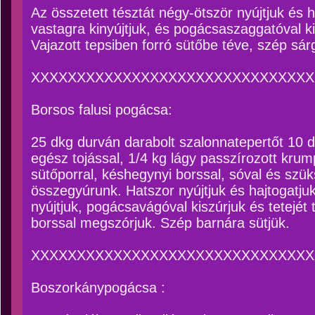
Az összetett tésztát négy-ötször nyújtjuk és h
vastagra kinyújtjuk, és pogácsaszaggatóval k
Vajazott tepsiben forró sütőbe téve, szép sár
XXXXXXXXXXXXXXXXXXXXXXXXXXXXXXX
Borsos falusi pogácsa:
25 dkg durván darabolt szalonnatepertőt 10 dkg
egész tojással, 1/4 kg lágy passzírozott kru
sütőporral, késhegynyi borssal, sóval és szüks
összegyúrunk. Hatszor nyújtjuk és hajtogatjuk
nyújtjuk, pogácsavágóval kiszúrjuk és tetejé
borssal megszórjuk. Szép barnára sütjük.
XXXXXXXXXXXXXXXXXXXXXXXXXXXXXXX
Boszorkánypogácsa :