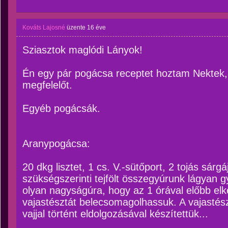
Kováts Lajosné
üzente
16 éve
Sziasztok maglódi Lányok!
Én egy pár pogácsa receptet hoztam Nektek, v
megfelelőt.
Egyéb pogácsák.
Aranypogácsa:
20 dkg lisztet, 1 cs. V.-sütőport, 2 tojás sárg
szükségszerinti tejfölt összegyúrunk lágyan g
olyan nagyságúra, hogy az 1 órával előbb elké
vajastésztát belecsomagolhassuk. A vajastész
vajjal történt eldolgozásával készítettük...