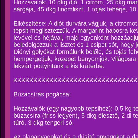
Hozzávalók: 10 dkg dió, 1 citrom, 25 dkg marg
sárgája, 45 dkg finomliszt, 1 tojás fehérje, 1
Elkészítése: A diót durvára vágjuk, a citromot
tepsit meglisztezzük. A margarint habosra kev
levével és héjával, majd egyenként hozzáadjuk
beledolgozzuk a lisztet és 1 csipet sót, hogy 
Diónyi golyókat formálunk belőle, és tojás fe
hempergetjük, közepét benyomjuk. Világosra
lekvárt pöttyintünk a kis kráterbe.
&&&&&&&&&&&&&&&&&&&&&&&&&&&&&&&
Búzacsírás pogácsa:
Hozzávalók (egy nagyobb tepsihez): 0,5 kg tel
búzacsíra (friss legyen), 5 dkg élesztő, 2 dl t
túró, 3 dkg tengeri só.
Az alapanyagokat és a dúsító anyagokat a da