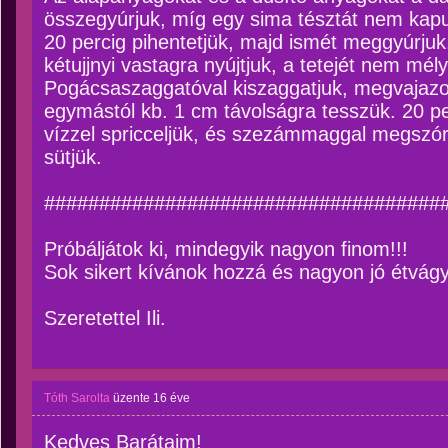
összegyúrjuk, míg egy sima tésztát nem kapunk
20 percig pihentetjük, majd ismét meggyúrjuk.
kétujjnyi vastagra nyújtjuk, a tetejét nem mé
Pogácsaszaggatóval kiszaggatjuk, megvajazo
egymástól kb. 1 cm távolságra tesszük. 20 per
vízzel spricceljük, és szezámmaggal megszór
sütjük.
####################################
Próbáljátok ki, mindegyik nagyon finom!!!
Sok sikert kívánok hozzá és nagyon jó étvágy
Szeretettel Ili.
Tóth Sarolta
üzente
16 éve
Kedves Barátaim!