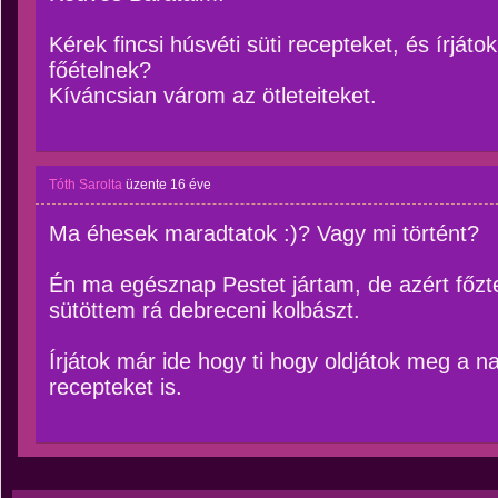
Kérek fincsi húsvéti süti recepteket, és írjáto
főételnek?
Kíváncsian várom az ötleteiteket.
Tóth Sarolta
üzente
16 éve
Ma éhesek maradtatok :)? Vagy mi történt?
Én ma egésznap Pestet jártam, de azért főzt
sütöttem rá debreceni kolbászt.
Írjátok már ide hogy ti hogy oldjátok meg a nap
recepteket is.