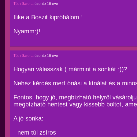
Tóth Sarolta
üzente
16 éve
Ilike a Boszit kipróbálom !
Nyamm:)!
Tóth Sarolta
üzente
16 éve
Hogyan válasszak ( mármint a sonkát :))?
Nehéz kérdés mert óriási a kínálat és a minős
Fontos, hogy jó, megbízható helyről vásárolj
megbízható hentest vagy kissebb boltot, amel
A jó sonka:
- nem túl zsíros