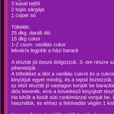
3 kanál tejföl
2 tojás sárgája
1 csipet só
Töltelék:
25 dkg. darált dió
15 dkg cukor
1-2 csom. vaniliás cukor
lekvár/a legjobb a házi barack
A tésztát jól össze dolgozzuk, 3- om részre s
pihentetjük.
A tölteléket a diót a vaniliás cukrot és a cukr
kinyútjuk egyet mindíg, és a tepsit lisztezzük
az első tésztát jó vastagon kenjük be barackle
diós keverék, erre a következő kinyújtott tész
Ha kihűlt a kisült süti csokimázzal vonjuk be
használok, és ehhez a felolvadás végén 1 kis