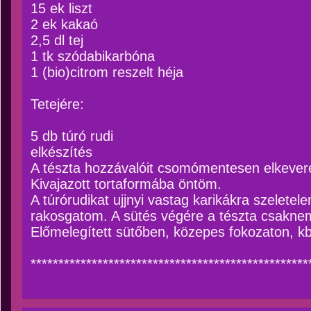
15 ek liszt
2 ek kakaó
2,5 dl tej
1 tk szódabikarbóna
1 (bio)citrom reszelt héja
Tetejére:
5 db túró rudi
elkészítés
A tészta hozzávalóit csomómentesen elkeve
Kivajazott tortaformába öntöm.
A túrórudikat ujjnyi vastag karikákra szeletele
rakosgatom. A sütés végére a tészta csaknem 
Előmelegített sütőben, közepes fokozaton, kb
**************************************************