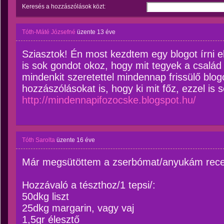
Keresés a hozzászólások közt:
Tóth-Máté Józsefné
üzente
13 éve
Sziasztok! Én most kezdtem egy blogot írni
is sok gondot okoz, hogy mit tegyek a család 
mindenkit szeretettel mindennap frissülő bl
hozzászólásokat is, hogy ki mit főz, ezzel is 
http://mindennapifozocske.blogspot.hu/
Tóth Sarolta
üzente
16 éve
Már megsütöttem a zserbómat/anyukám recep
Hozzávaló a tészthoz/1 tepsi/:
50dkg liszt
25dkg margarin, vagy vaj
1,5gr élesztő