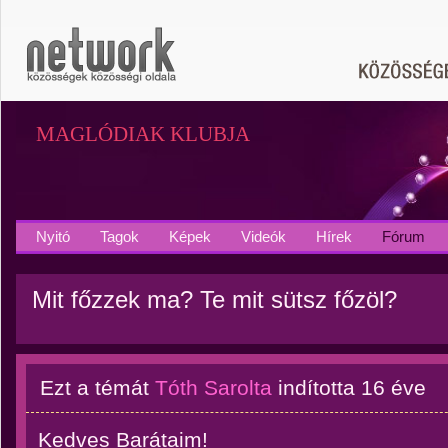
MAGLÓDIAK KLUBJA
Nyitó
Tagok
Képek
Videók
Hírek
Fórum
Mit főzzek ma? Te mit sütsz főzöl?
Ezt a témát
Tóth Sarolta
indította
16 éve
Kedves Barátaim!