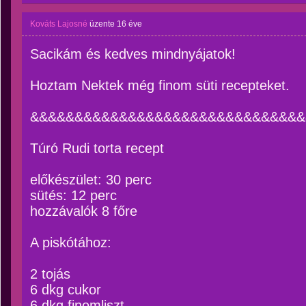
Kováts Lajosné
üzente
16 éve
Sacikám és kedves mindnyájatok!
Hoztam Nektek még finom süti recepteket.
&&&&&&&&&&&&&&&&&&&&&&&&&&&&&&&
Túró Rudi torta recept
előkészület: 30 perc
sütés: 12 perc
hozzávalók 8 főre
A piskótához:
2 tojás
6 dkg cukor
6 dkg finomliszt