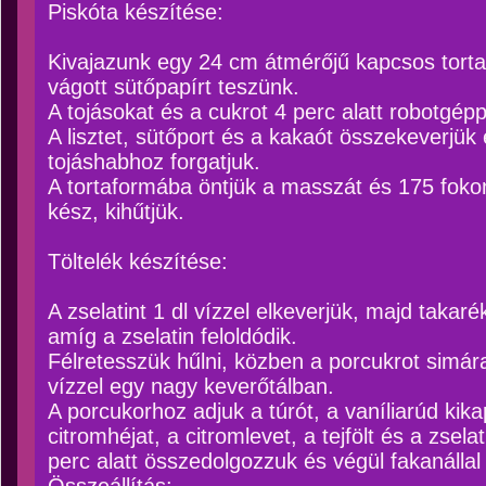
Piskóta készítése:
Kivajazunk egy 24 cm átmérőjű kapcsos torta
vágott sütőpapírt teszünk.
A tojásokat és a cukrot 4 perc alatt robotgépp
A lisztet, sütőport és a kakaót összekeverjük
tojáshabhoz forgatjuk.
A tortaformába öntjük a masszát és 175 foko
kész, kihűtjük.
Töltelék készítése:
A zselatint 1 dl vízzel elkeverjük, majd takar
amíg a zselatin feloldódik.
Félretesszük hűlni, közben a porcukrot simára
vízzel egy nagy keverőtálban.
A porcukorhoz adjuk a túrót, a vaníliarúd kika
citromhéjat, a citromlevet, a tejfölt és a zsel
perc alatt összedolgozzuk és végül fakanállal 