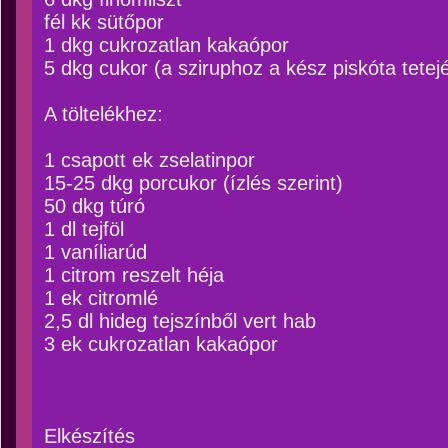
fél kk sütőpor
1 dkg cukrozatlan kakaópor
5 dkg cukor (a sziruphoz a kész piskóta tetej
A töltelékhez:
1 csapott ek zselatinpor
15-25 dkg porcukor (ízlés szerint)
50 dkg túró
1 dl tejföl
1 vaníliarúd
1 citrom reszelt héja
1 ek citromlé
2,5 dl hideg tejszínből vert hab
3 ek cukrozatlan kakaópor
Elkészítés