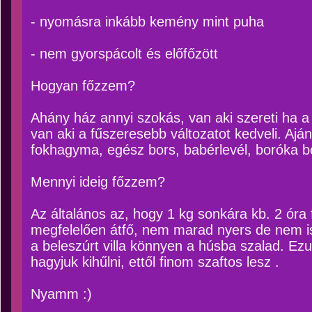
- nyomásra inkább kemény mint puha
- nem gyorspácolt és előfőzött
Hogyan főzzem?
Ahány ház annyi szokás, van aki szereti ha a
van aki a fűszeresebb változatot kedveli. Ajá
fokhagyma, egész bors, babérlevél, boróka 
Mennyi ideig főzzem?
Az általános az, hogy 1 kg sonkára kb. 2 óra
megfelelően átfő, nem marad nyers de nem is
a beleszúrt villa könnyen a húsba szalad. Ezu
hagyjuk kihűlni, ettől finom szaftos lesz .
Nyamm :)