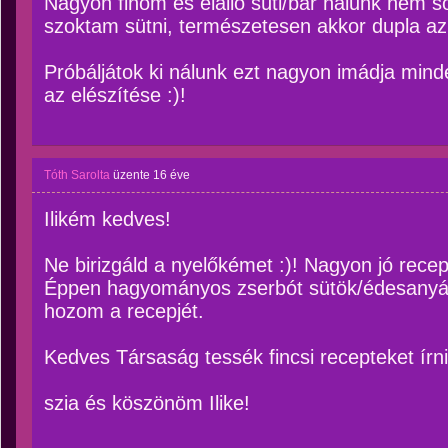
Nagyon finom és elálló süti/bár nálunk nem soká
szoktam sütni, természetesen akkor dupla az
Próbáljátok ki nálunk ezt nagyon imádja mind
az elészítése :)!
Tóth Sarolta
üzente
16 éve
Ilikém kedves!
Ne birizgáld a nyelőkémet :)! Nagyon jó rece
Éppen hagyományos zserbót sütök/édesanyám
hozom a recepjét.
Kedves Társaság tessék fincsi recepteket írni
szia és köszönöm Ilike!