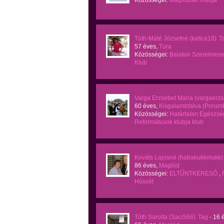
Közösségei:
Maglódiak Klubja
Tóth-Máté Józsefné (katica18)
T
57 éves,
Tura
Közösségei:
Balaton Szerelmese
Klub
Varga Erzsebet Maria (vargaerz
60 éves,
Kisgalambfalva (Porumb
Közösségei:
Határtalan Egészsé
Reformátusok klubja klub
Kováts Lajosné (habakukkmukk)
86 éves,
Maglód
Közösségei:
ELTŰNTKERESŐ
,
Húsvét
Tóth Sarolta (Saci566)
Tag
- 16 