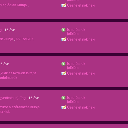
Maglódiak Klubja
,
Üzenetet írok neki
Ismerősnek
g
- 16 éve
jelölöm
k klubja
,
A VIRÁGOK
Üzenetet írok neki
Ismerősnek
16 éve
jelölöm
,
Akik az iwiw-en is rajta
Üzenetet írok neki
mértelmezők
Ismerősnek
yedkatalin)
Tag
- 16 éve
jelölöm
amikor a szórakozás klubja
Üzenetet írok neki
za klub