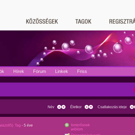
ók
Hírek
Fórum
Linkek
Friss
Név
Életkor
Csatlakozás ideje
Ismerősnek
alazs95)
Tag
- 5 éve
jelölöm