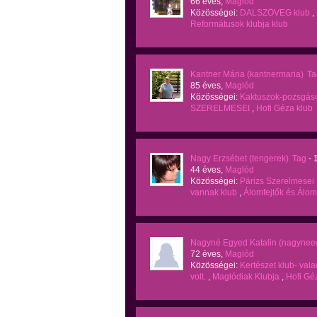
66 éves,
Maglód
Közösségei:
DALSZÖVEG klub
,
Reformátusok klubja klub
Kantner Mária (kantnermaria)
Ta
85 éves,
Maglód
Közösségei:
Kaktuszok-pozsgáso
SZERELMESEI
,
Hofi Géza klub
Nagy Erzsébet (tengerek)
Tag
- 
44 éves,
Maglód
Közösségei:
Párizs Szerelmesei
vannak klub
,
Álomfejtők és Álo
Nagyné Egyed Katalin (nagyneeg
72 éves,
Maglód
Közösségei:
Kertészet klub- val
volt.
,
Maglódiak Klubja
,
Hofi Gé