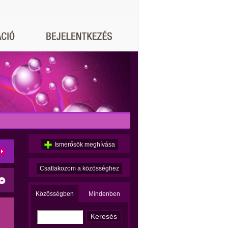
Ismerősök meghívása
Csatlakozom a közösséghez
Közösségben
Mindenben