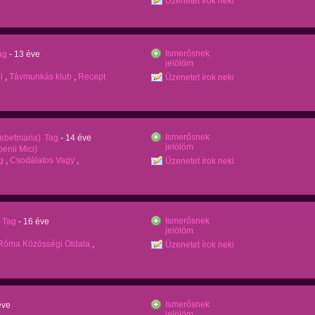
Üzenetet írok neki
Ismerősnek
ag
- 13 éve
jelölöm
i
,
Távmunkás klub
,
Recept
Üzenetet írok neki
Ismerősnek
sebetmaria)
Tag
- 14 éve
jelölöm
enii Mici)
g
,
Csodálatos Vagy
,
Üzenetet írok neki
Ismerősnek
Tag
- 16 éve
jelölöm
Róma Közösségi Oldala
,
Üzenetet írok neki
Ismerősnek
éve
jelölöm