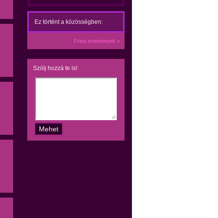
Ez történt a közösségben:
Friss események »
Szólj hozzá te is!