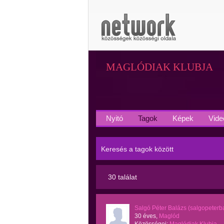
MAGLÓDIAK KLUBJA
Nyitó
Tagok
Képek
Vide
Keresés a tagok között
30 találat
Salgó Péter Balázs (salgopeterb
30 éves,
Maglód