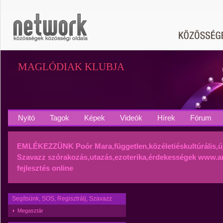
MAGLÓDIAK KLUBJA
Nyitó
Tagok
Képek
Videók
Hírek
Fórum
EMLÉKEZZÜNK
Poór Mara,független,közéletiéskultúrális,ú
Szavazz
szórakozás,utazás,ezoterika,érdekességek
www.an
fejlesztés online
Segítsünk, SOS, Regisztrálj, Szavazz
Megasztár