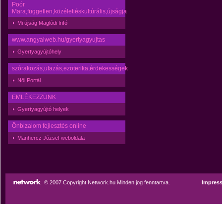
Poór
Mara,független,közéletiéskultúrális,újságja
Mi újság Maglódi Infó
www.angyalweb.hu/gyertyagyujtas
Gyertyagyújtóhely
szórakozás,utazás,ezoterika,érdekességek
Női Portál
EMLÉKEZZÜNK
Gyertyagyújtó helyek
Önbizalom fejlesztés online
Manhercz József weboldala
© 2007 Copyright Network.hu Minden jog fenntartva.
Impres