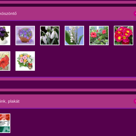
köszöntő
nk, plakát