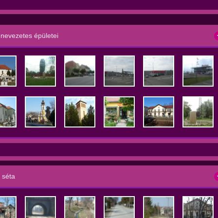
nevezetes épületei
 séta