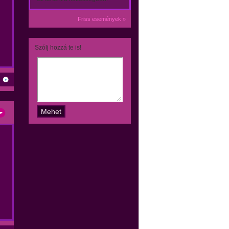
Friss események »
Szólj hozzá te is!