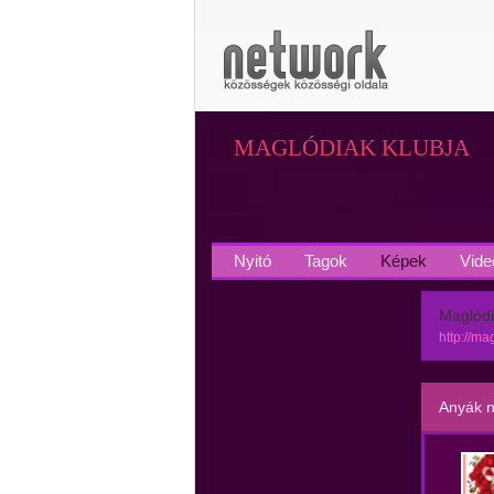
MAGLÓDIAK KLUBJA
Nyitó
Tagok
Képek
Vide
Maglódi
http://m
Anyák n