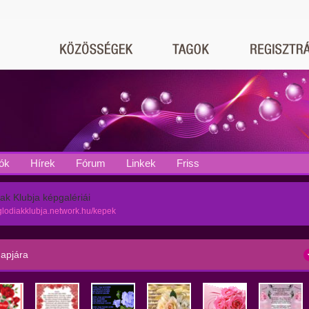
ók
Hírek
Fórum
Linkek
Friss
ak Klubja képgalériái
aglodiakklubja.network.hu/kepek
apjára