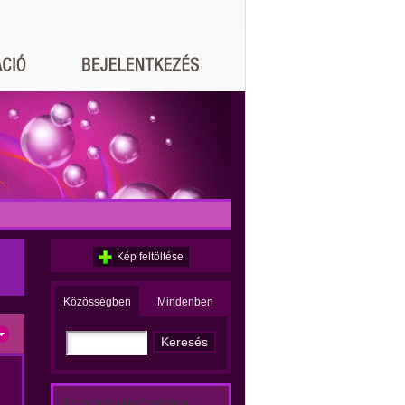
Kép feltöltése
Közösségben
Mindenben
Ez történt a közösségben: