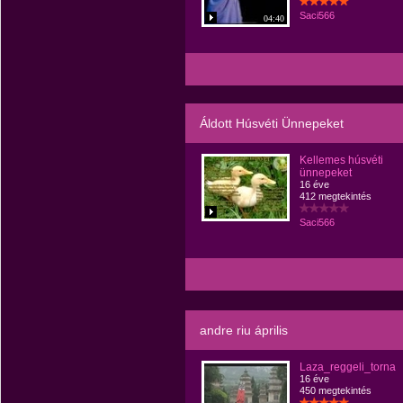
Saci566
04:40
Áldott Húsvéti Ünnepeket
Kellemes húsvéti
ünnepeket
16 éve
412 megtekintés
Saci566
andre riu április
Laza_reggeli_torna
16 éve
450 megtekintés