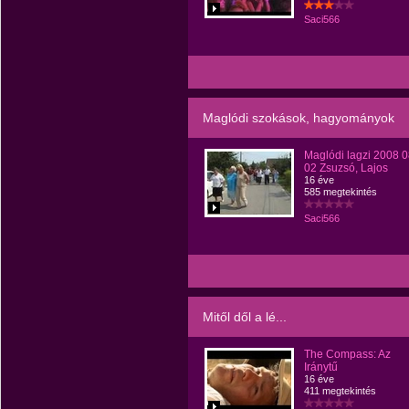
Saci566
Maglódi szokások, hagyományok
Maglódi lagzi 2008 
02 Zsuzsó, Lajos
16 éve
585 megtekintés
Saci566
Mitől dől a lé...
The Compass: Az
Iránytű
16 éve
411 megtekintés