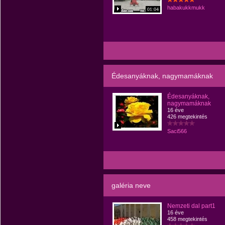
habakukkmukk
01:04
Édesanyáknak, nagymamáknak
Édesanyáknak,
nagymamáknak
16 éve
426 megtekintés
Saci566
galéria neve
Nemzeti dal part1
16 éve
458 megtekintés