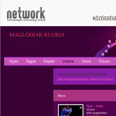
MAGLÓDIAK KLUBJA
Nyitó
Tagok
Képek
Videók
Hírek
Fórum
Maglódiak Klubja videógalériái
http://maglodiakklubja.network.hu/video
Ákos
Ákos - Hello
16 éve
449 megtekintés