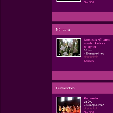
Saci566
Nőnapra
Nemcsak Nőnapra
minden kedves
hölgynek!
16 éve
430 megtekintés
03:19
Saci566
Pünkösdölő
Pünkösdölő
16 éve
783 megtekintés
Saci566