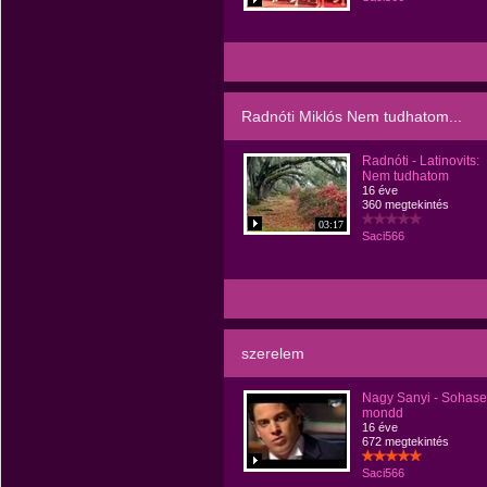
Radnóti Miklós Nem tudhatom...
Radnóti - Latinovits:
Nem tudhatom
16 éve
360 megtekintés
03:17
Saci566
szerelem
Nagy Sanyi - Sohase
mondd
16 éve
672 megtekintés
Saci566