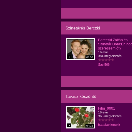
Szinetárés Berczki
Bereczki Zoltán és
Szinetár Dora:Én ho
szeressem őt?
16 éve
384 megtekintés
03:56
Saci566
Tavasz köszöntő
Film_0001
16 éve
365 megtekintés
habakukkmukk
04:33