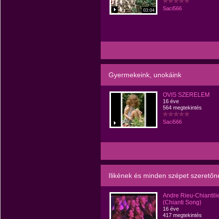
Saci566
03:04
Gyermekeink, unokáink
OVIS SZERELEM
16 éve
564 megtekintés
Saci566
Ilikének és minden szépet szeretőn
Andre Rieu-Chiantili
(Chianti Song)
16 éve
417 megtekintés