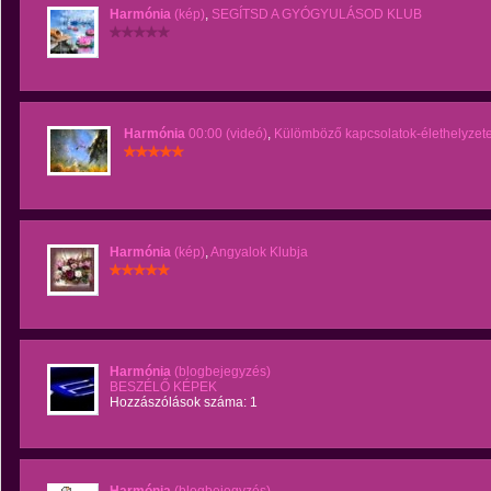
Harmónia
(kép)
,
SEGÍTSD A GYÓGYULÁSOD KLUB
Harmónia
00:00 (videó)
,
Külömböző kapcsolatok-élethelyzete
Harmónia
(kép)
,
Angyalok Klubja
Harmónia
(blogbejegyzés)
BESZÉLŐ KÉPEK
Hozzászólások száma: 1