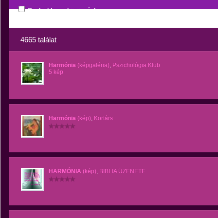
Csak ebben a közösségben
4665 találat
Harmónia
(képgaléria)
,
Pszichológia Klub
5 kép
Harmónia
(kép)
,
Kortárs
HARMÓNIA
(kép)
,
BIBLIA ÜZENETE