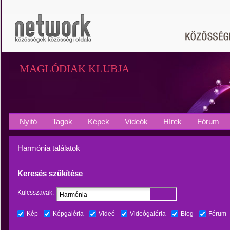
MAGLÓDIAK KLUBJA
Nyitó
Tagok
Képek
Videók
Hírek
Fórum
Harmónia találatok
Keresés szűkítése
Kulcsszavak:
Kép
Képgaléria
Videó
Videógaléria
Blog
Fórum