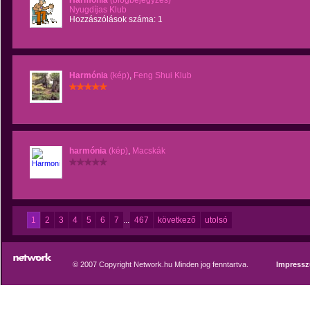
Harmónia
(blogbejegyzés)
Nyugdíjas Klub
Hozzászólások száma: 1
Harmónia
(kép)
,
Feng Shui Klub
harmónia
(kép)
,
Macskák
1
2
3
4
5
6
7
...
467
következő
utolsó
© 2007 Copyright Network.hu Minden jog fenntartva.
Impress