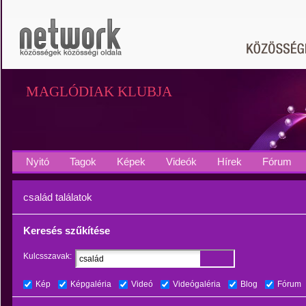
MAGLÓDIAK KLUBJA
Nyitó
Tagok
Képek
Videók
Hírek
Fórum
család találatok
Keresés szűkítése
Kulcsszavak:
Kép
Képgaléria
Videó
Videógaléria
Blog
Fórum