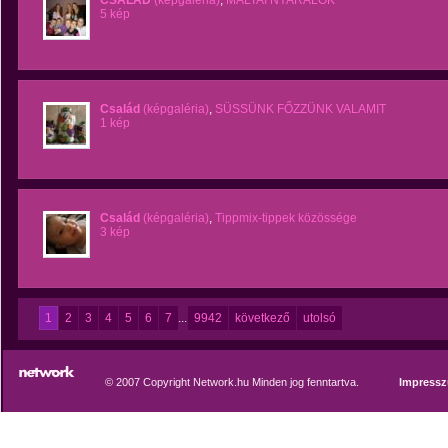
CSALÁD
(képgaléria)
,
MÁLTAI NYARALÓK
5 kép
Család
(képgaléria)
,
SÜSSÜNK FŐZZÜNK VALAMIT
1 kép
Család
(képgaléria)
,
Tippmix-tippek közössége
3 kép
1
2
3
4
5
6
7
...
9942
következő
utolsó
© 2007 Copyright Network.hu Minden jog fenntartva.
Impress