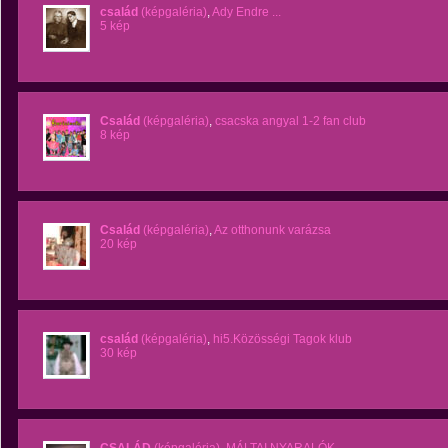
család
(képgaléria)
,
Ady Endre ...
5 kép
Család
(képgaléria)
,
csacska angyal 1-2 fan club
8 kép
Család
(képgaléria)
,
Az otthonunk varázsa
20 kép
család
(képgaléria)
,
hi5.Közösségi Tagok klub
30 kép