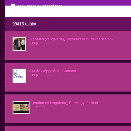
Csak ebben a közösségben
99416 találat
A család
(képgaléria)
,
Kedvencem a Gyilkos számok
2 kép
család
(képgaléria)
,
Göriland
1 kép
család
(videógaléria)
,
Derekegyház klub
1 videó