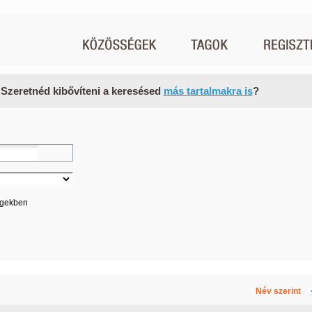
 Szeretnéd kibővíteni a keresésed
más tartalmakra is
?
égekben
Név szerint