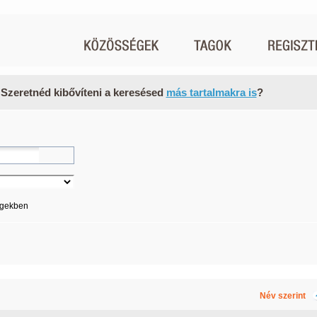
 Szeretnéd kibővíteni a keresésed
más tartalmakra is
?
égekben
Név szerint