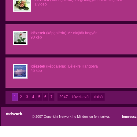
Idézetek
(videógaléria)
,
Régi Magyar nóták slágerek.
1 videó
idézetek
(képgaléria)
,
Az olajfák hegyén
90 kép
Idézetek
(képgaléria)
,
Lélekre Hangolva
45 kép
1
2
3
4
5
6
7
...
2947
következő
utolsó
© 2007 Copyright Network.hu Minden jog fenntartva.
Impress