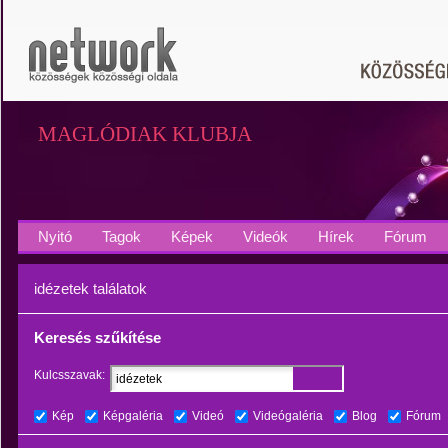
MAGLÓDIAK KLUBJA
Nyitó
Tagok
Képek
Videók
Hírek
Fórum
idézetek találatok
Keresés szűkítése
Kulcsszavak:
Kép
Képgaléria
Videó
Videógaléria
Blog
Fórum