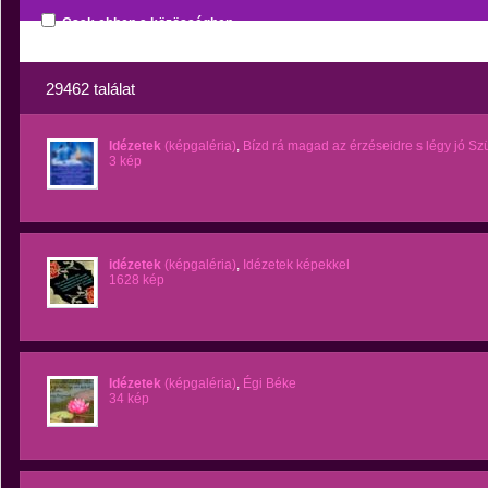
Csak ebben a közösségben
29462 találat
Idézetek
(képgaléria)
,
Bízd rá magad az érzéseidre s légy jó Szü
3 kép
idézetek
(képgaléria)
,
Idézetek képekkel
1628 kép
Idézetek
(képgaléria)
,
Égi Béke
34 kép