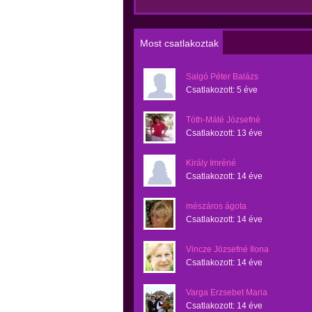
Most csatlakoztak
Salgó Péter Balázs
Csatlakozott:
5 éve
Tóth-Máté Józsefné
Csatlakozott:
13 éve
Király Imréné
Csatlakozott:
14 éve
mészáros ágota
Csatlakozott:
14 éve
Vincze Józsefné Ilona
Csatlakozott:
14 éve
Varga Erzsebet Maria
Csatlakozott:
14 éve