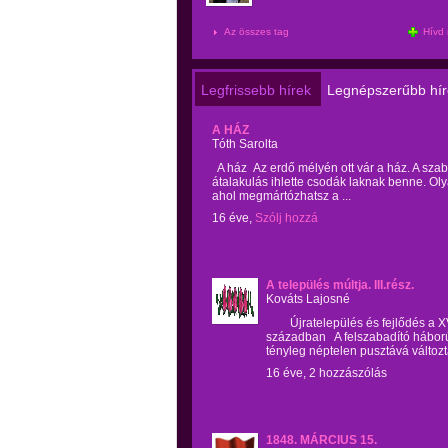
Az összes tag
Hívd 
Legfrissebb hírek
Legnépszerűbb hír
A HÁZ
Tóth Sarolta
A ház Az erdő mélyén ott vár a ház. A sza
átalakulás ihlette csodák laknak benne. Oly
ahol megmártózhatsz a ...
16 éve,
Szólj hozzá
A település múltja. III.rész.
Kováts Lajosné
Újratelepülés és fejlődés a XVI
században A felszabadító hábor
tényleg néptelen pusztává változta
16 éve, 2 hozzászólás
1848. MÁRCIUS 15.