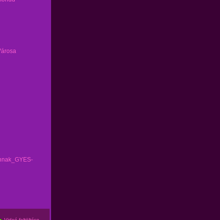
Városa
annak_GYES-
Videó feltöltése