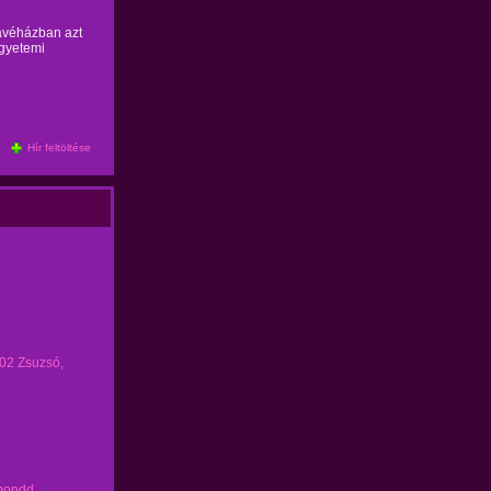
véházban azt
egyetemi
Hír feltöltése
 02 Zsuzsó,
mondd