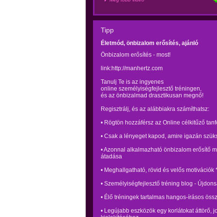
Tipp
Életmód, önbizalom erősítés, ajánló
Önbizalom erősítés - most!
link:http://manhertz.com
Tanulj Te is az ingyenes
online személyiségfejlesztő tréningen,
és az önbizalmad drasztikusan megnő!
Regisztrálj, és az alábbiakra számíthatsz:
• Rögtön hozzáférsz az Online célkitűző tan
• Csak a lényeget kapod, amire igazán szü
• Azonnal alkalmazható önbizalom erősítő 
átadása
• Meghallgatható, rövid és velős motivációk 
• Személyiségfejlesztő tréning blog - Újdonsá
• Élő tréningek tartalmas hangos-írásos öss
• Legújabb eszközök egy korlátokat áttörő, j