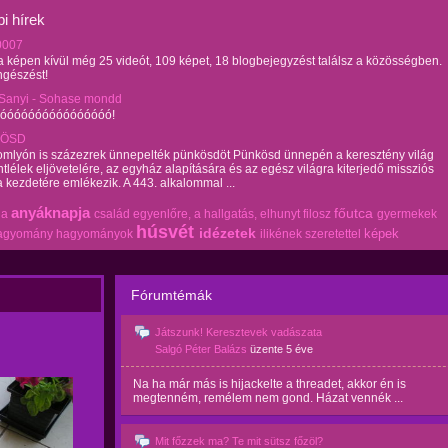
i hírek
0007
 képen kívül még 25 videót, 109 képet, 18 blogbejegyzést találsz a közösségben.
ngészést!
Sanyi - Sohase mondd
óóóóóóóóóóóóóóóó!
ÖSD
omlyón is százezrek ünnepelték pünkösdöt Pünkösd ünnepén a keresztény világ
tlélek eljövetelére, az egyház alapítására és az egész világra kiterjedő missziós
kezdetére emlékezik. A 443. alkalommal ...
anyáknapja
főutca
ia
család
egyenlőre, a hallgatás,
elhunyt
filosz
gyermekek
húsvét
idézetek
képek
agyomány
hagyományok
ilikének szeretettel
Fórumtémák
Játszunk! Keresztevek vadászata
Salgó Péter Balázs
üzente
5 éve
Na ha már más is hijackelte a threadet, akkor én is
megtenném, remélem nem gond. Házat vennék ...
Mit főzzek ma? Te mit sütsz főzöl?