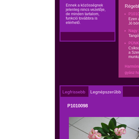
Ennek a közösségnek
Régebb
jelenleg nincs vezetője,
de minden tartalom,
P101
funkció továbbra is
Ezen a
elérhető.
Jó bö
Nagy 
Tangó
PÜNK
Csíks
a Szen
munka 
Harmón
gyász
h
Legfrissebb
Legnépszerűbb
P1010098