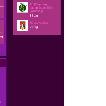
PILIS hegység
településein élők
közössége
84 tag
Répcevis klub
79 tag
eg
sa
se