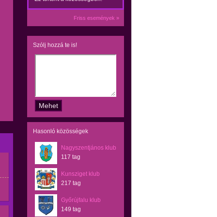
Friss események »
Szólj hozzá te is!
Hasonló közösségek
Nagyszentjános klub
117 tag
Kunsziget klub
217 tag
Győrújfalu klub
149 tag