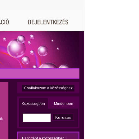
Csatlakozom a közösséghez
Közösségben
Mindenben
ak
Ez történt a közösségben: