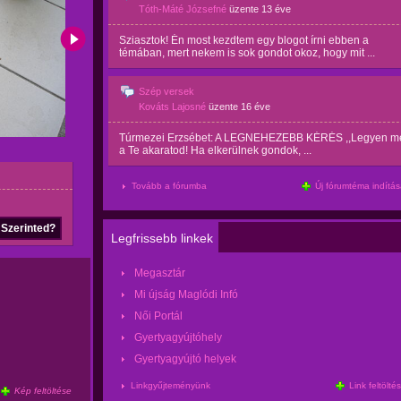
Tóth-Máté Józsefné
üzente
13 éve
Sziasztok! Én most kezdtem egy blogot írni ebben a
témában, mert nekem is sok gondot okoz, hogy mit ...
Szép versek
Kováts Lajosné
üzente
16 éve
Túrmezei Erzsébet: A LEGNEHEZEBB KÉRÉS ,,Legyen m
a Te akaratod! Ha elkerülnek gondok, ...
Tovább a fórumba
Új fórumtéma indítá
Szerinted?
Legfrissebb linkek
Megasztár
Mi újság Maglódi Infó
Női Portál
Gyertyagyújtóhely
Gyertyagyújtó helyek
Linkgyűjteményünk
Link feltölté
Kép feltöltése