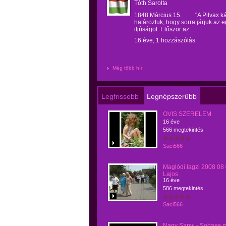
Tóth Sarolta
1848.Március 15. "A Pilvax ká
határoztuk, hogy sorra járjuk az 
ifjúságot. Először az ...
16 éve, 1 hozzászólás
Még több hír
Legfrissebb
Legnépszerűbb
OVIS SZERELEM
16 éve
566 megtekintés
Saci566
Maglódi lagzi 2008 08
Lajos
16 éve
586 megtekintés
Saci566
Nagy Sanyi - Sohase 