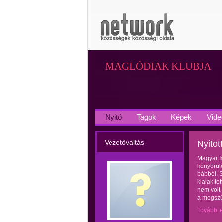
MAGLÓDIAK KLUBJA
Nyitó
Tagok
Képek
Vide
Vezetőváltás
Nyitot
Magyar I
könyörül
bábból. S
kialakíto
nem volt 
a megszül
Tovább