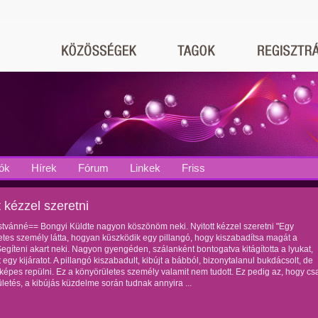
ók
Hírek
Fórum
Linkek
Friss
t kézzel szeretni
stvánné== Bongyi Küldte nagyon köszönöm neki. Nyitott kézzel szeretni "Egy
etes személy látta, hogyan küszködik egy pillangó, hogy kiszabadítsa magát a
egíteni akart neki. Nagyon gyengéden, szálanként bontogatva kitágította a lyukat,
tt egy kijáratot. A pillangó kiszabadult, kibújt a bábból, bizonytalanul bukdácsolt, de
képes repülni. Ez a könyörületes személy valamit nem tudott. Ez pedig az, hogy cs
etés, a kibújás küzdelme során tudnak annyira ...