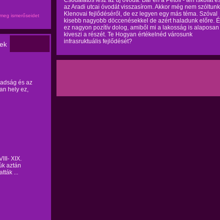
Csodálatos lesz az új óvoda. Bár én a Petőfi - téri iskolát é
az Aradi utcai óvodát visszasírom. Akkor még nem szóltunk
Klenovai fejlődéséről, de ez legyen egy más téma. Szóval
meg ismerőseidet
kisebb nagyobb döccenésekkel de azért haladunk előre. 
ez nagyon pozítív dolog, amiből mi a lakosság is alaposan
kiveszi a részét. Te Hogyan értékelnéd városunk
infrasruktuális fejlődését?
ek
badság és az
an hely ez,
II- XIX.
úk aztán
tták ...