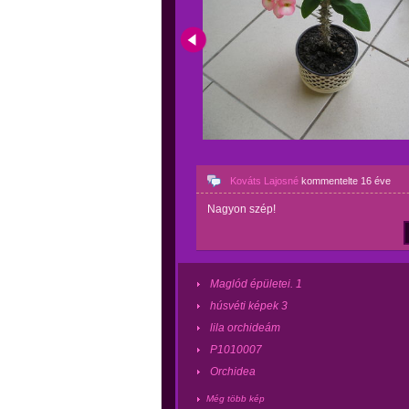
Kováts Lajosné
kommentelte
16 éve
Nagyon szép!
Maglód épületei. 1
húsvéti képek 3
lila orchideám
P1010007
Orchidea
Még több kép