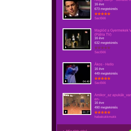
16 éve
673 megtekintés
Saci566
Maglód a Gyermekek 
(Pátria TV)
16 éve
632 megtekintés
Saci566
Ákos - Hello
16 éve
449 megtekintés
04:40
Saci566
Amikor_az apukák_v
en-
16 éve
490 megtekintés
01:27
habakukkmukk
Még több videó