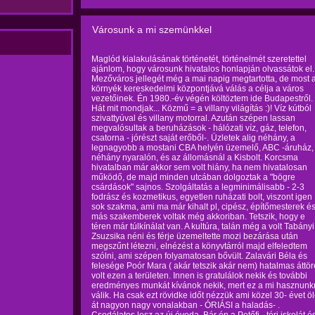
Városunk a mi szemünkkel
Maglód kialakulásának történetét, történelmét szeretettel
ajánlom, hogy városunk hivatalos honlapján olvassátok el.
Mezőváros jellegét még a mai napig megtartotta, de most 
környék kereskedelmi központjává válás a célja a város
vezetőinek. Én 1980.-év végén költöztem ide Budapestről.
Hát mit mondjak... Közmű = a villany világítás :)! Víz kútból
szivattyúval és villany motorral. Azután szépen lassan
megvalósultak a beruházások - hálózati víz, gáz, telefon,
csatorna - jórészt saját erőből-. Üzletek alig néhány, a
legnagyobb a mostani CBA helyén üzemelő, ABC -áruház,
néhány nyaralón, és az állomásnál a Kisbolt. Korcsma
hivatalban már akkor sem volt hiány, ha nem hivatalosan
működő, de majd minden utcában dolgoztak a "bögre
csárdások" sajnos. Szolgáltatás a legminimálisabb - 2-3
fodrász és kozmetikus, egyetlen ruházati bolt, viszont igen
sok szakma, ami ma már kihalt pl, cipész, építőmesterek é
más szakemberek voltak még akkoriban. Tetszik, hogy e
téren már túlkínálat van. A kultúra, talán még a volt Tabányi
Zsuzsika néni és férje üzemeltette mozi bezárása után
megszűnt létezni, elnézést a könyvtárról majd elfeledtem
szólni, ami szépen folyamatosan bővült. Zalavári Béla és
felesége Poór Mara ( akár tetszik akár nem) hatalmas áttö
volt ezen a területen. Innen is gratulálok nekik és további
eredményes munkát kívánok nekik, mert ez a mi hasznunk
válik. Ha csak ezt rövidke időt nézzük ami közel 30- évet öl
át nagyon nagy vonalakban - ÓRIÁSI a haladás- .