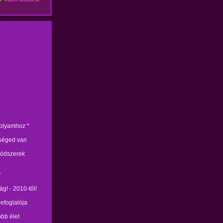
folyamhoz *
kséged van
módszerek
*
g! - 2010-től!
zefoglalója
obb élet